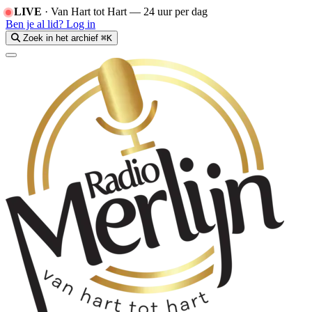
LIVE
·
Van Hart tot Hart — 24 uur per dag
Ben je al lid?
Log in
Zoek in het archief
⌘K