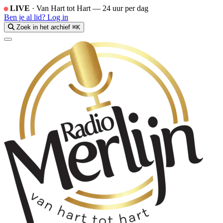
LIVE
·
Van Hart tot Hart — 24 uur per dag
Ben je al lid?
Log in
Zoek in het archief
⌘K