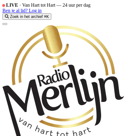
LIVE
·
Van Hart tot Hart — 24 uur per dag
Ben je al lid?
Log in
Zoek in het archief
⌘K