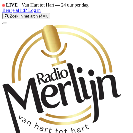
LIVE
·
Van Hart tot Hart — 24 uur per dag
Ben je al lid?
Log in
Zoek in het archief
⌘K