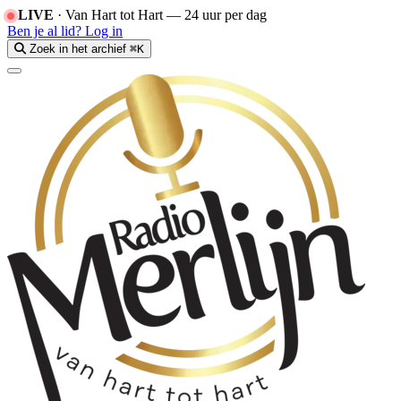
LIVE
·
Van Hart tot Hart — 24 uur per dag
Ben je al lid?
Log in
Zoek in het archief
⌘K