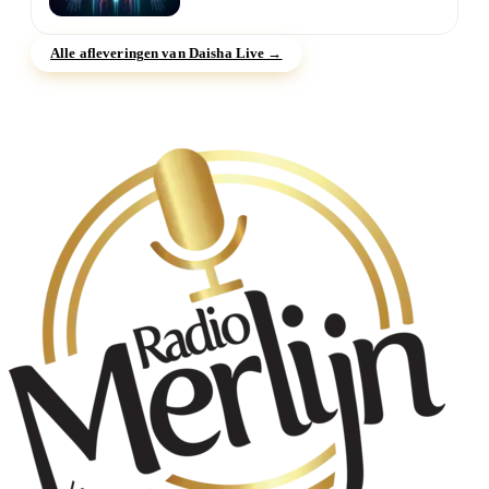
orgaan uit balans is. Dit hulpmiddel...
Alle afleveringen van Daisha Live →