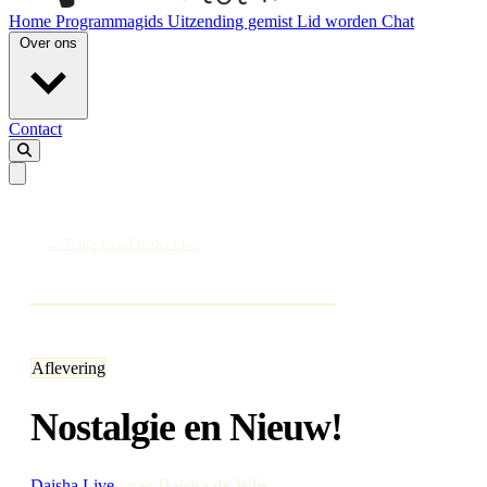
Home
Programmagids
Uitzending gemist
Lid worden
Chat
Over ons
Contact
← Terug naar Daisha Live
Aflevering
Nostalgie en Nieuw!
Daisha Live
·
met
Daisha de Wijs