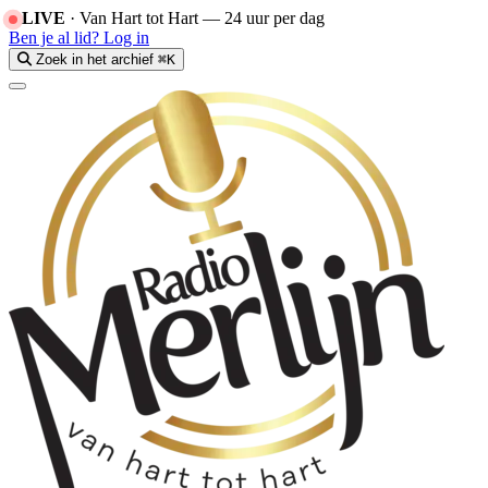
LIVE
·
Van Hart tot Hart — 24 uur per dag
Ben je al lid?
Log in
Zoek in het archief
⌘K