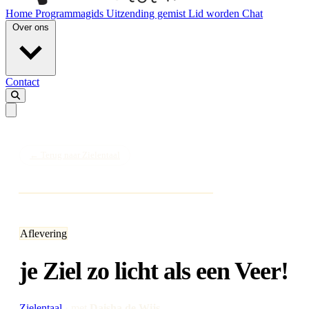
Home
Programmagids
Uitzending gemist
Lid worden
Chat
Over ons
Contact
← Terug naar Zielentaal
Aflevering
je Ziel zo licht als een Veer!
Zielentaal
·
met
Daisha de Wijs