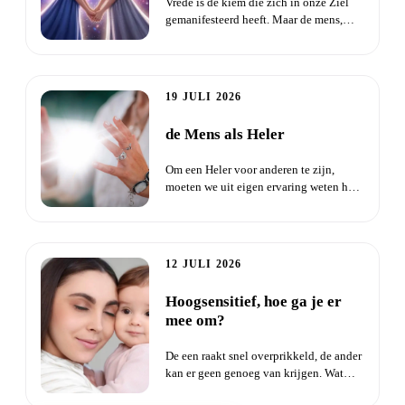
Vrede is de kiem die zich in onze Ziel
gemanifesteerd heeft. Maar de mens,
begonnen aan zijn reis op...
19 JULI 2026
de Mens als Heler
Om een Heler voor anderen te zijn,
moeten we uit eigen ervaring weten hoe
we wonden kunnen omzetten...
12 JULI 2026
Hoogsensitief, hoe ga je er
mee om?
De een raakt snel overprikkeld, de ander
kan er geen genoeg van krijgen. Wat
zijn prikkels en wat do...