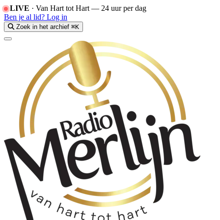
LIVE
·
Van Hart tot Hart — 24 uur per dag
Ben je al lid?
Log in
Zoek in het archief
⌘K