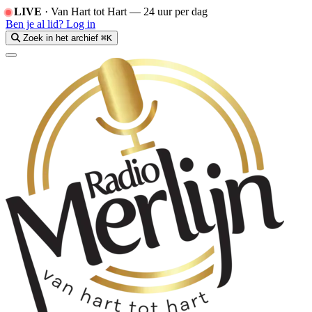
LIVE
·
Van Hart tot Hart — 24 uur per dag
Ben je al lid?
Log in
Zoek in het archief
⌘K