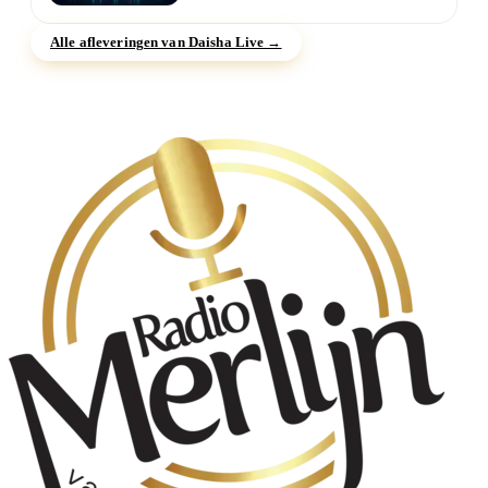
orgaan uit balans is. Dit hulpmiddel...
Alle afleveringen van Daisha Live →