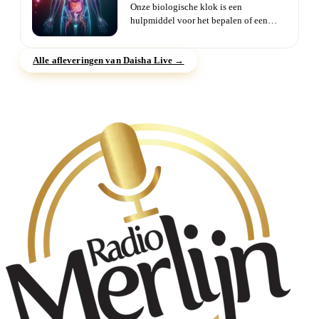
Onze biologische klok is een
hulpmiddel voor het bepalen of een
orgaan uit balans is. Dit hulpmiddel...
Alle afleveringen van Daisha Live →