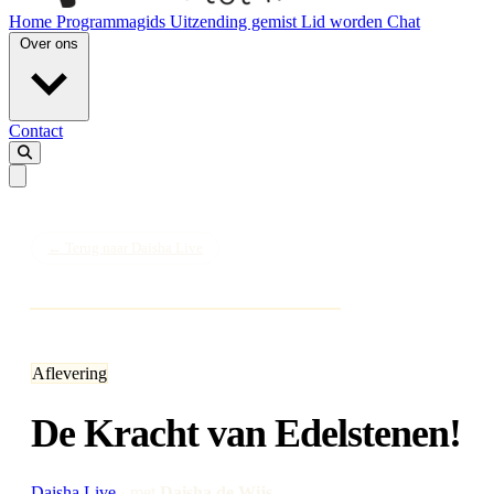
Home
Programmagids
Uitzending gemist
Lid worden
Chat
Over ons
Contact
← Terug naar Daisha Live
Aflevering
De Kracht van Edelstenen!
Daisha Live
·
met
Daisha de Wijs