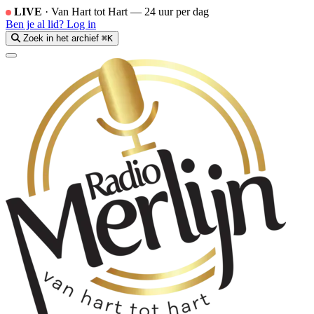
LIVE
·
Van Hart tot Hart — 24 uur per dag
Ben je al lid?
Log in
Zoek in het archief
⌘K