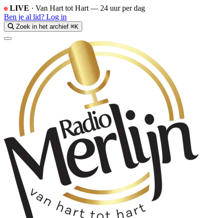
LIVE
·
Van Hart tot Hart — 24 uur per dag
Ben je al lid?
Log in
Zoek in het archief
⌘K