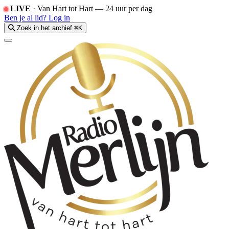
LIVE
·
Van Hart tot Hart — 24 uur per dag
Ben je al lid?
Log in
Zoek in het archief
⌘K