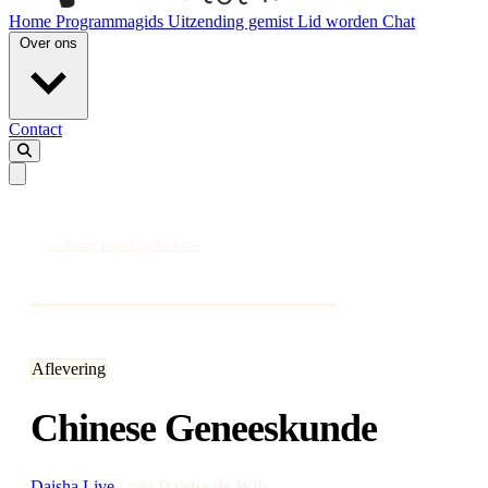
Home
Programmagids
Uitzending gemist
Lid worden
Chat
Over ons
Contact
← Terug naar Daisha Live
Aflevering
Chinese Geneeskunde
Daisha Live
·
met
Daisha de Wijs